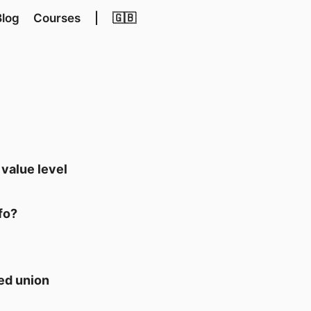
Blog
Courses
|
🇬🇧
 value level
fo?
ed union